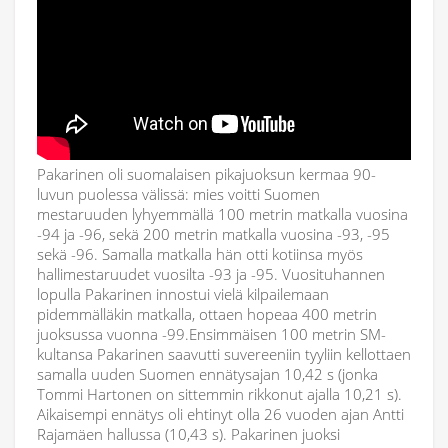
Pakarinen oli suomalaisen pikajuoksun kermaa 90-
luvun puolessa välissä: mies voitti Suomen
mestaruuden lyhyemmällä 100 metrin matkalla vuosina
-94 ja -96, sekä 200 metrin matkalla vuosina -93, -95
sekä -96. Samalla matkalla hän otti kotiinsa myös
hallimestaruudet vuosilta -93 ja -95. Vuosituhannen
lopulla Pakarinen innostui vielä kilpailemaan
pidemmälläkin matkalla, ottaen hopeaa 400 metrin
juoksussa vuonna -99.Ensimmäisen 100 metrin SM-
kultansa Pakarinen saavutti suvereeniin tyyliin kellottaen
samalla uuden Suomen ennätysajan 10,42 s (jonka
Tommi Hartonen on sittemmin rikkonut ajalla 10,21 s).
Aikaisempi ennätys oli ehtinyt olla 26 vuoden ajan Antti
Rajamäen hallussa (10,43 s). Pakarinen juoksi