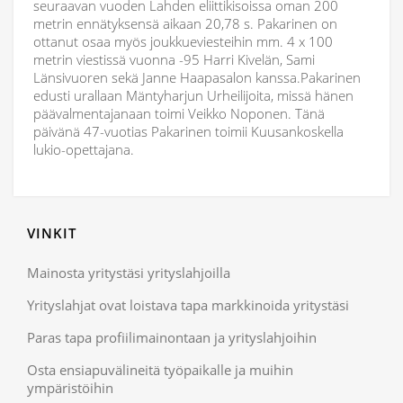
seuraavan vuoden Lahden eliittikisoissa oman 200
metrin ennätyksensä aikaan 20,78 s. Pakarinen on
ottanut osaa myös joukkueviesteihin mm. 4 x 100
metrin viestissä vuonna -95 Harri Kivelän, Sami
Länsivuoren sekä Janne Haapasalon kanssa.Pakarinen
edusti urallaan Mäntyharjun Urheilijoita, missä hänen
päävalmentajanaan toimi Veikko Noponen. Tänä
päivänä 47-vuotias Pakarinen toimii Kuusankoskella
lukio-opettajana.
VINKIT
Mainosta yritystäsi yrityslahjoilla
Yrityslahjat ovat loistava tapa markkinoida yritystäsi
Paras tapa profiilimainontaan ja yrityslahjoihin
Osta ensiapuvälineitä työpaikalle ja muihin
ympäristöihin