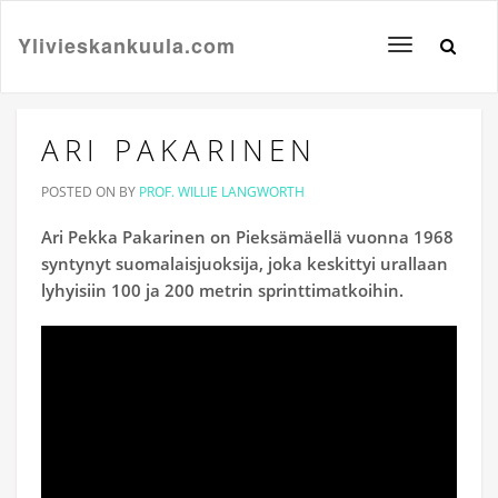
Ylivieskankuula.com
Toggle
navigation
ARI PAKARINEN
POSTED ON
BY
PROF. WILLIE LANGWORTH
Ari Pekka Pakarinen on Pieksämäellä vuonna 1968
syntynyt suomalaisjuoksija, joka keskittyi urallaan
lyhyisiin 100 ja 200 metrin sprinttimatkoihin.